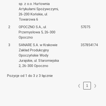
sp. z o.o. Hurtownia
Artykułami Spożywczymi,
26-200 Końskie, ul.
Towarowa 6
2
OPOCZNO S.A., ul.
57075
Przemysłowa 5, 26-300
Opoczno
3
SANARE S.A. w Krakowie
357854174
Zakład Produkcyjny
Opoczyńskie Wody
Jurajskie, ul. Staromiejska
2, 26-300 Opoczno
Pozycje od 1 do 3 z 3 łącznie
❮
1
❯