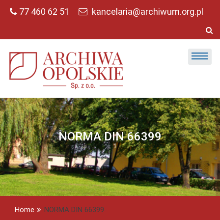
Skip
77 460 62 51
kancelaria@archiwum.org.pl
to
content
NORMA DIN 66399
Home
NORMA DIN 66399