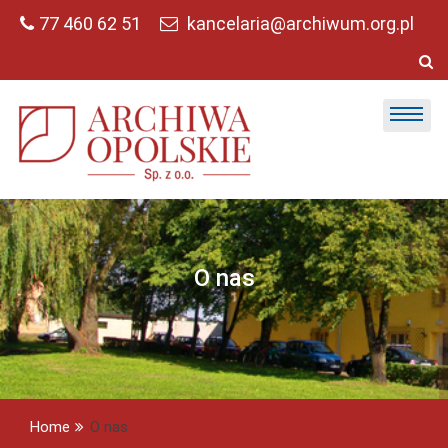
Skip
77 460 62 51
kancelaria@archiwum.org.pl
to
content
O nas
Home
O nas